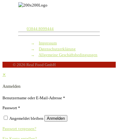
Real Food GmbH
Ausbau 1
18258 Wiendorf/ OT Niendorf
Tel.:
03844 8099444
→
Impressum
→
Datenschutzerklärung
→
Allgemeine Geschäftsbedingungen
© 2026 Real Food GmbH
✕
Anmelden
Benutzername oder E-Mail-Adresse
*
Passwort
*
Angemeldet bleiben
Anmelden
Passwort vergessen?
Ein Konto erstellen?