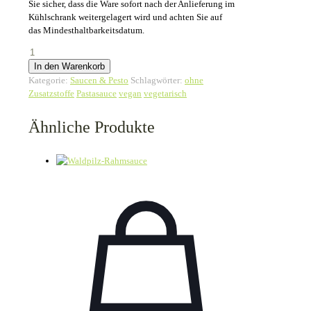
Sie sicher, dass die Ware sofort nach der Anlieferung im
Kühlschrank weitergelagert wird und achten Sie auf
das Mindesthaltbarkeitsdatum.
Tomatensugo
von
In den Warenkorb
dreierlei
Kategorie:
Saucen & Pesto
Schlagwörter:
ohne
Tomaten
Zusatzstoffe
Pastasauce
vegan
vegetarisch
Menge
Ähnliche Produkte