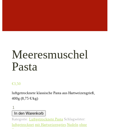
Meeresmuschel
Pasta
€
3,50
luftgetrocknete klassische Pasta aus Hartweizengrieß,
400g (8,75 €/kg)
Meeresmuschel
Pasta
In den Warenkorb
Menge
Kategorie:
Luftgetrocknete Pasta
Schlagwörter:
luftgetrocknet
mit Hartweizengries
Nudeln
ohne