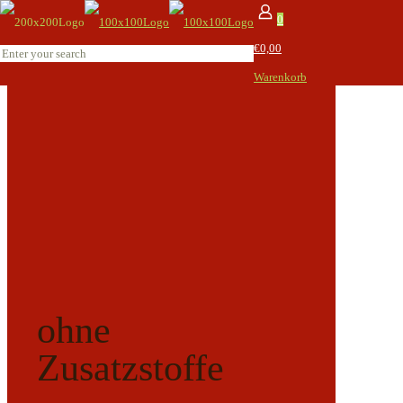
0
€0,00
Warenkorb
ohne
Zusatzstoffe