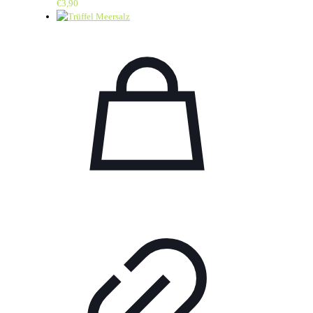
€
3,90