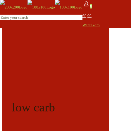
0
€0,00
Warenkorb
low carb